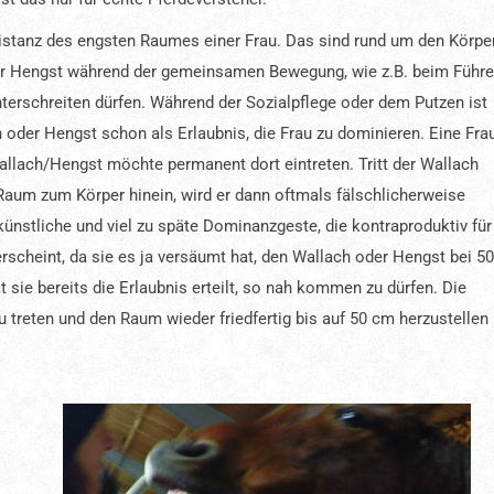
stanz des engsten Raumes einer Frau. Das sind rund um den Körpe
er Hengst während der gemeinsamen Bewegung, wie z.B. beim Führe
nterschreiten dürfen. Während der Sozialpflege oder dem Putzen ist
h oder Hengst schon als Erlaubnis, die Frau zu dominieren. Eine Fra
llach/Hengst möchte permanent dort eintreten. Tritt der Wallach
um zum Körper hinein, wird er dann oftmals fälschlicherweise
ünstliche und viel zu späte Dominanzgeste, die kontraproduktiv für
erscheint, da sie es ja versäumt hat, den Wallach oder Hengst bei 50
sie bereits die Erlaubnis erteilt, so nah kommen zu dürfen. Die
 treten und den Raum wieder friedfertig bis auf 50 cm herzustellen