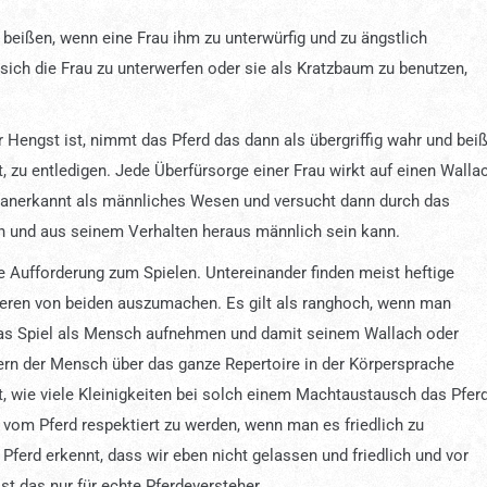
 beißen, wenn eine Frau ihm zu unterwürfig und zu ängstlich
sich die Frau zu unterwerfen oder sie als Kratzbaum zu benutzen,
r Hengst ist, nimmt das Pferd das dann als übergriffig wahr und beiß
, zu entledigen. Jede Überfürsorge einer Frau wirkt auf einen Walla
cht anerkannt als männliches Wesen und versucht dann durch das
ch und aus seinem Verhalten heraus männlich sein kann.
e Aufforderung zum Spielen. Untereinander finden meist heftige
leren von beiden auszumachen. Es gilt als ranghoch, wenn man
das Spiel als Mensch aufnehmen und damit seinem Wallach oder
fern der Mensch über das ganze Repertoire in der Körpersprache
st, wie viele Kleinigkeiten bei solch einem Machtaustausch das Pfer
e vom Pferd respektiert zu werden, wenn man es friedlich zu
 Pferd erkennt, dass wir eben nicht gelassen und friedlich und vor
st das nur für echte Pferdeversteher.