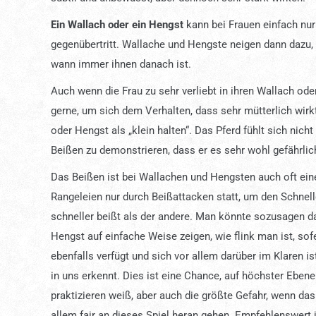
Ein Wallach oder ein Hengst
kann bei Frauen einfach nur
gegenübertritt. Wallache und Hengste neigen dann dazu, 
wann immer ihnen danach ist.
Auch wenn die Frau zu sehr verliebt in ihren Wallach ode
gerne, um sich dem Verhalten, dass sehr mütterlich wirkt
oder Hengst als „klein halten“. Das Pferd fühlt sich ni
Beißen zu demonstrieren, dass er es sehr wohl gefährli
Das Beißen ist bei Wallachen und Hengsten auch oft ein
Rangeleien nur durch Beißattacken statt, um den Schnel
schneller beißt als der andere. Man könnte sozusagen 
Hengst auf einfache Weise zeigen, wie flink man ist, so
ebenfalls verfügt und sich vor allem darüber im Klaren i
in uns erkennt. Dies ist eine Chance, auf höchster Eben
praktizieren weiß, aber auch die größte Gefahr, wenn das
allem fair an dieses Spiel heran gehen. Empfehlenswert i