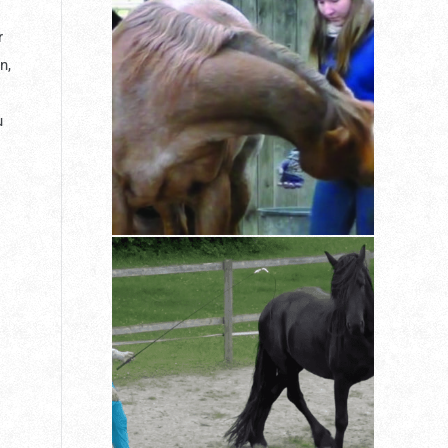
r
n,
u