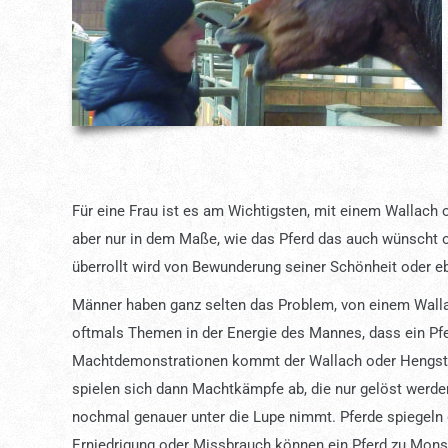
Für eine Frau ist es am Wichtigsten, mit einem Wallach
aber nur in dem Maße, wie das Pferd das auch wünscht od
überrollt wird von Bewunderung seiner Schönheit oder eb
Männer haben ganz selten das Problem, von einem Walla
oftmals Themen in der Energie des Mannes, dass ein Pfe
Machtdemonstrationen kommt der Wallach oder Hengst in
spielen sich dann Machtkämpfe ab, die nur gelöst werde
nochmal genauer unter die Lupe nimmt. Pferde spiegeln 
Erniedrigung oder Missbrauch können ein Pferd zu Mon