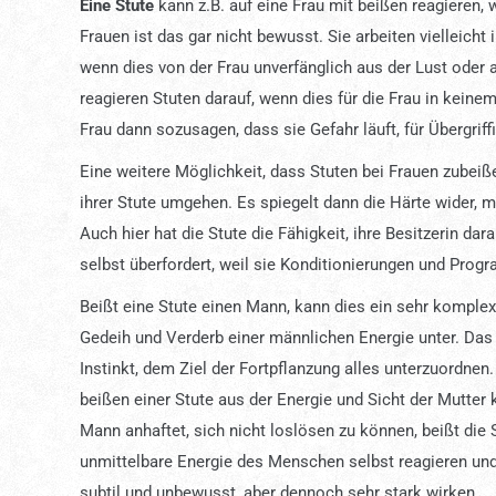
Eine Stute
kann z.B. auf eine Frau mit beißen reagieren, 
Frauen ist das gar nicht bewusst. Sie arbeiten vielleicht
wenn dies von der Frau unverfänglich aus der Lust oder 
reagieren Stuten darauf, wenn dies für die Frau in keine
Frau dann sozusagen, dass sie Gefahr läuft, für Übergriff
Eine weitere Möglichkeit, dass Stuten bei Frauen zubeiße
ihrer Stute umgehen. Es spiegelt dann die Härte wider, m
Auch hier hat die Stute die Fähigkeit, ihre Besitzerin dar
selbst überfordert, weil sie Konditionierungen und Progra
Beißt eine Stute einen Mann, kann dies ein sehr komple
Gedeih und Verderb einer männlichen Energie unter. Das 
Instinkt, dem Ziel der Fortpflanzung alles unterzuordn
beißen einer Stute aus der Energie und Sicht der Mutter
Mann anhaftet, sich nicht loslösen zu können, beißt di
unmittelbare Energie des Menschen selbst reagieren und
subtil und unbewusst, aber dennoch sehr stark wirken.