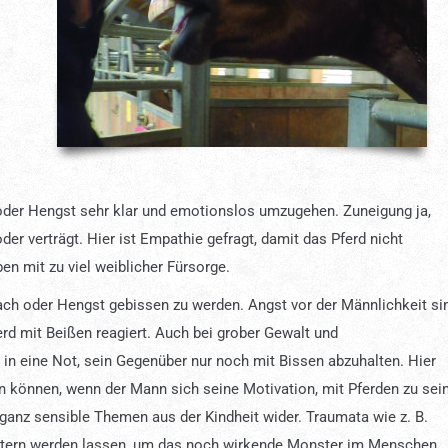
 oder Hengst sehr klar und emotionslos umzugehen. Zuneigung ja,
er verträgt. Hier ist Empathie gefragt, damit das Pferd nicht
en mit zu viel weiblicher Fürsorge.
ch oder Hengst gebissen zu werden. Angst vor der Männlichkeit si
rd mit Beißen reagiert. Auch bei grober Gewalt und
 eine Not, sein Gegenüber nur noch mit Bissen abzuhalten. Hier
n können, wenn der Mann sich seine Motivation, mit Pferden zu sein
ganz sensible Themen aus der Kindheit wider. Traumata wie z. B.
stern werden lassen, um das noch wirkende Monster im Menschen