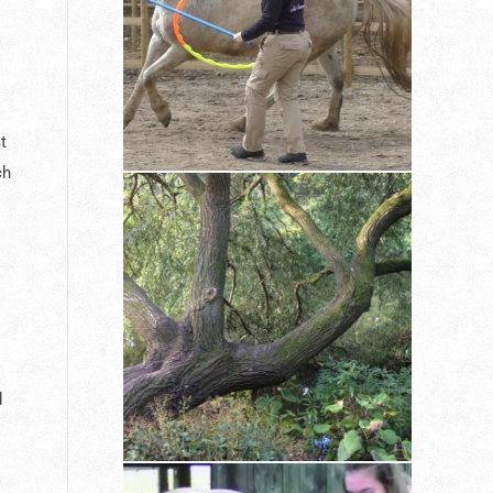
t
ch
d