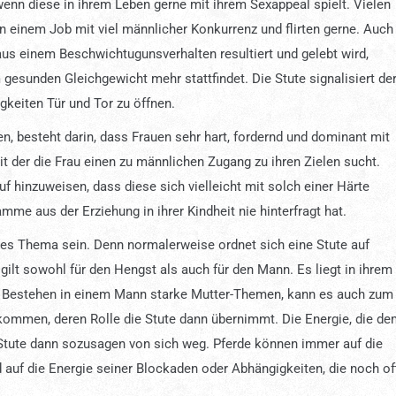
wenn diese in ihrem Leben gerne mit ihrem Sexappeal spielt. Vielen
 in einem Job mit viel männlicher Konkurrenz und flirten gerne. Auch
aus einem Beschwichtugunsverhalten resultiert und gelebt wird,
m gesunden Gleichgewicht mehr stattfindet. Die Stute signalisiert de
igkeiten Tür und Tor zu öffnen.
n, besteht darin, dass Frauen sehr hart, fordernd und dominant mit
it der die Frau einen zu männlichen Zugang zu ihren Zielen sucht.
auf hinzuweisen, dass diese sich vielleicht mit solch einer Härte
mme aus der Erziehung in ihrer Kindheit nie hinterfragt hat.
xes Thema sein. Denn normalerweise ordnet sich eine Stute auf
gilt sowohl für den Hengst als auch für den Mann. Es liegt in ihrem
en. Bestehen in einem Mann starke Mutter-Themen, kann es auch zum
 kommen, deren Rolle die Stute dann übernimmt. Die Energie, die d
e Stute dann sozusagen von sich weg. Pferde können immer auf die
 auf die Energie seiner Blockaden oder Abhängigkeiten, die noch of