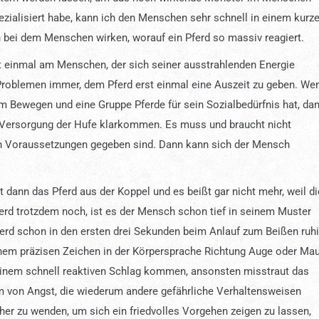
zialisiert habe, kann ich den Menschen sehr schnell in einem kurz
bei dem Menschen wirken, worauf ein Pferd so massiv reagiert.
t einmal am Menschen, der sich seiner ausstrahlenden Energie
Problemen immer, dem Pferd erst einmal eine Auszeit zu geben. We
m Bewegen und eine Gruppe Pferde für sein Sozialbedürfnis hat, da
r Versorgung der Hufe klarkommen. Es muss und braucht nicht
en Voraussetzungen gegeben sind. Dann kann sich der Mensch
dann das Pferd aus der Koppel und es beißt gar nicht mehr, weil di
erd trotzdem noch, ist es der Mensch schon tief in seinem Muster
rd schon in den ersten drei Sekunden beim Anlauf zum Beißen ruh
inem präzisen Zeichen in der Körpersprache Richtung Auge oder Mau
 einem schnell reaktiven Schlag kommen, ansonsten misstraut das
 von Angst, die wiederum andere gefährliche Verhaltensweisen
eher zu wenden, um sich ein friedvolles Vorgehen zeigen zu lassen,