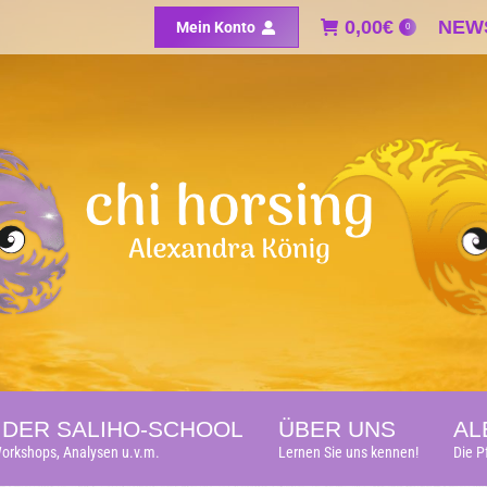
0,00
0,00
€
€
NEW
NEW
Mein Konto
Mein Konto
0
0
DER SALIHO-SCHOOL
ÜBER UNS
AL
orkshops, Analysen u.v.m.
Lernen Sie uns kennen!
Die P
DER SALIHO-SCHOOL
ÜBER UNS
AL
orkshops, Analysen u.v.m.
Lernen Sie uns kennen!
Die P