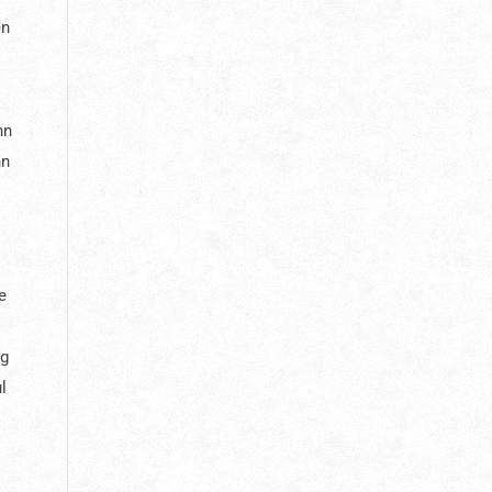
en
nn
nn
e
ig
l