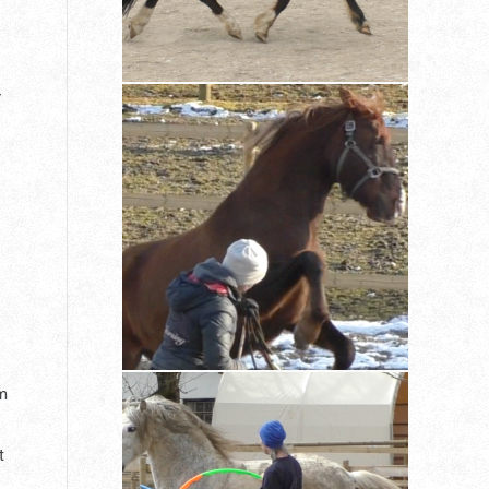
r
em
t