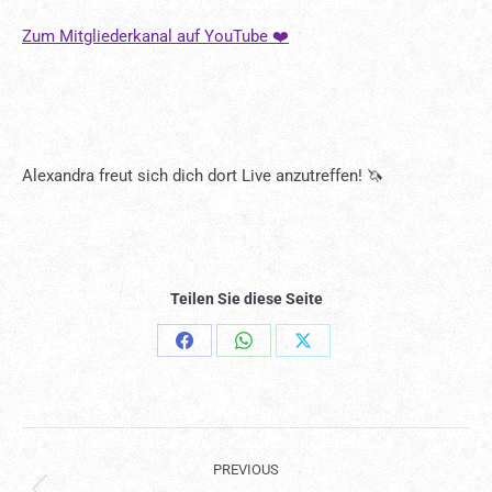
Zum Mitgliederkanal auf YouTube ❤️
Alexandra freut sich dich dort Live anzutreffen! 🦄
Teilen Sie diese Seite
Share
Share
Share
on
on
on
Facebook
WhatsApp
X
PROJECT
PREVIOUS