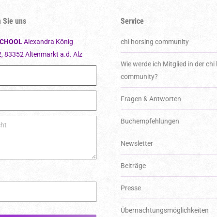
 Sie uns
Service
SCHOOL
Alexandra König
chi horsing community
2, 83352 Altenmarkt a.d. Alz
Wie werde ich Mitglied in der chi
community?
Fragen & Antworten
Buchempfehlungen
Bitte lassen Sie dieses Feld leer.
Newsletter
Beiträge
Presse
Über­nachtungs­möglich­keiten