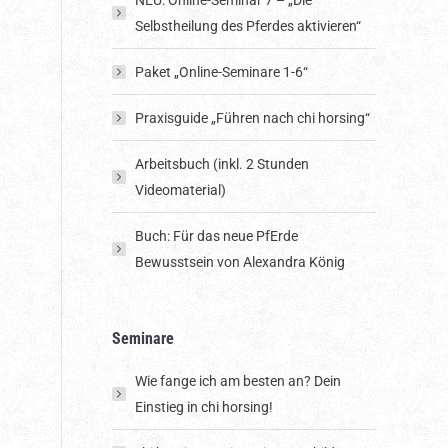
NEU: Online-Seminar 7 – „Die
Selbstheilung des Pferdes aktivieren“
Paket „Online-Seminare 1-6“
Praxisguide „Führen nach chi horsing“
Arbeitsbuch (inkl. 2 Stunden
Videomaterial)
Buch: Für das neue PfErde
Bewusstsein von Alexandra König
Seminare
Wie fange ich am besten an? Dein
Einstieg in chi horsing!