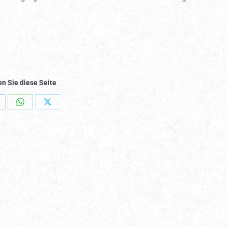
en Sie diese Seite
hare
Share
Share
n
on
on
acebook
WhatsApp
X