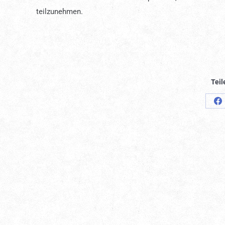
teilzunehmen.
Teil
S
o
F