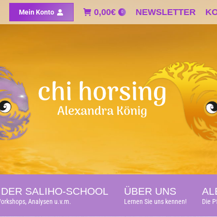
0,00
0,00
€
€
NEWSLETTER
NEWSLETTER
K
K
Mein Konto
Mein Konto
0
0
DER SALIHO-SCHOOL
ÜBER UNS
AL
orkshops, Analysen u.v.m.
Lernen Sie uns kennen!
Die P
DER SALIHO-SCHOOL
ÜBER UNS
AL
orkshops, Analysen u.v.m.
Lernen Sie uns kennen!
Die P