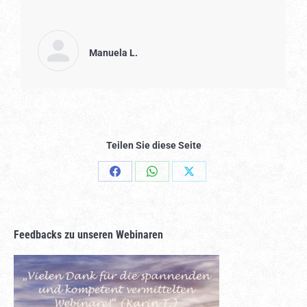
Manuela L.
Teilen Sie diese Seite
Share
Share
Share
on
on
on
Facebook
WhatsApp
X
Feedbacks zu unseren Webinaren