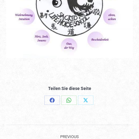
Teilen Sie diese Seite
Share
Share
Share
on
on
on
Facebook
WhatsApp
X
PROJECT
PREVIOUS