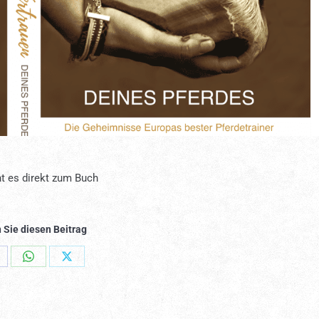
t es direkt zum Buch
 Sie diesen Beitrag
hare
Share
Share
n
on
on
acebook
WhatsApp
X