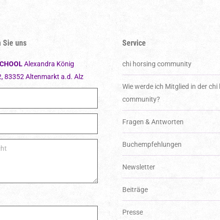
 Sie uns
Service
SCHOOL
Alexandra König
chi horsing community
2, 83352 Altenmarkt a.d. Alz
Wie werde ich Mitglied in der chi
community?
Fragen & Antworten
Buchempfehlungen
Bitte lassen Sie dieses Feld leer.
Newsletter
Beiträge
Presse