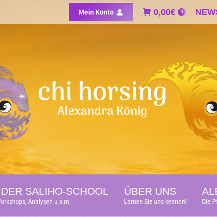
0,00
0,00
€
€
NEW
NEW
Mein Konto
Mein Konto
0
0
DER SALIHO-SCHOOL
ÜBER UNS
AL
orkshops, Analysen u.v.m.
Lernen Sie uns kennen!
Die P
DER SALIHO-SCHOOL
ÜBER UNS
AL
orkshops, Analysen u.v.m.
Lernen Sie uns kennen!
Die P