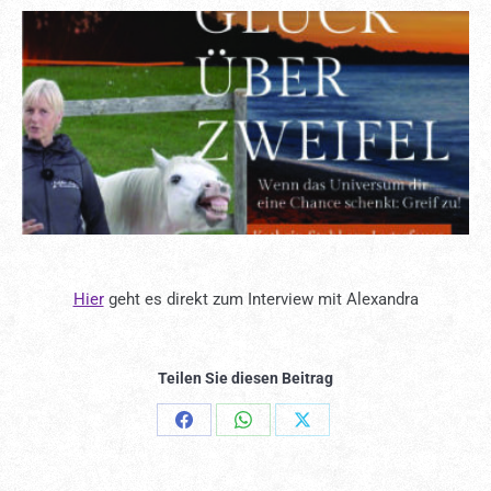
Hier
geht es direkt zum Interview mit Alexandra
Teilen Sie diesen Beitrag
Share
Share
Share
on
on
on