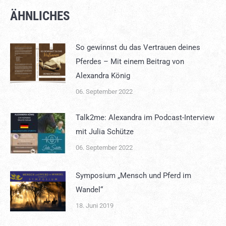
Facebook
WhatsApp
X
ÄHNLICHES
So gewinnst du das Vertrauen deines
Pferdes – Mit einem Beitrag von
Alexandra König
06. September 2022
Talk2me: Alexandra im Podcast-Interview
mit Julia Schütze
06. September 2022
Symposium „Mensch und Pferd im
Wandel“
18. Juni 2019