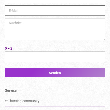
Bit
0 + 2 =
Service
chi horsing community