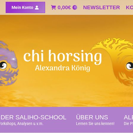
0,00
0,00
€
€
NEWSLETTER
NEWSLETTER
K
K
Mein Konto
Mein Konto
0
0
DER SALIHO-SCHOOL
ÜBER UNS
AL
orkshops, Analysen u.v.m.
Lernen Sie uns kennen!
Die P
DER SALIHO-SCHOOL
ÜBER UNS
AL
orkshops, Analysen u.v.m.
Lernen Sie uns kennen!
Die P