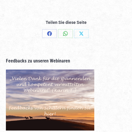
Teilen Sie diese Seite
Share
Share
Share
on
on
on
Facebook
WhatsApp
X
Feedbacks zu unseren Webinaren