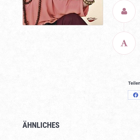
Teilen
S
o
F
ÄHNLICHES