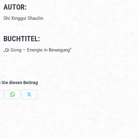
AUTOR:
Shi Xinggui Shaolin
BUCHTITEL:
„Qi Gong – Energie in Bewegung“
 Sie diesen Beitrag
hare
Share
Share
n
on
on
acebook
WhatsApp
X