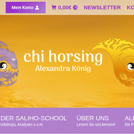
0,00
0,00
€
€
NEWSLETTER
NEWSLETTER
K
K
Mein Konto
Mein Konto
0
0
DER SALIHO-SCHOOL
ÜBER UNS
AL
orkshops, Analysen u.v.m.
Lernen Sie uns kennen!
Die P
DER SALIHO-SCHOOL
ÜBER UNS
AL
orkshops, Analysen u.v.m.
Lernen Sie uns kennen!
Die P